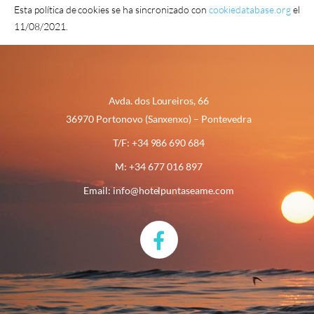
Esta política de cookies se ha sincronizado con
cookiedatabase.org
el
11/08/2021.
Avda. dos Loureiros, 66
36970 Portonovo (Sanxenxo) – Pontevedra
T/F: +34 986 690 684
M: +34 677 016 897
Email: info@hotelpuntaseame.com